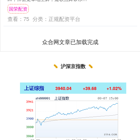
声，鲜花朵朵送客人，村民拍手齐欢
国荣配资
迎，谢谢送面到家门。” 近....
查看：
75
分类：
正规配资平台
众合网文章已加载完成
沪深京指数
上证综指
3940.04
+39.68
+1.02%