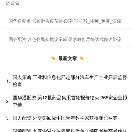
的公告
​国华通配资 13价肺炎疫苗是必须打的吗?_接种_免疫_沃森
​国荣配资 以色列民众抗议示威 要求政府尽快达成停火协议
最新文章
国人策略 工业和信息化部赴部分汽车生产企业开展监督
1、
检查
国华通配资 第12批药品集采首轮报价结束 265家企业拟
2、
中选
国人配资 外交部回应中国青年数学家获得菲尔兹奖
3、
国荣配资 九寨沟湖水依靠颜料染色？绵阳考生高考估分