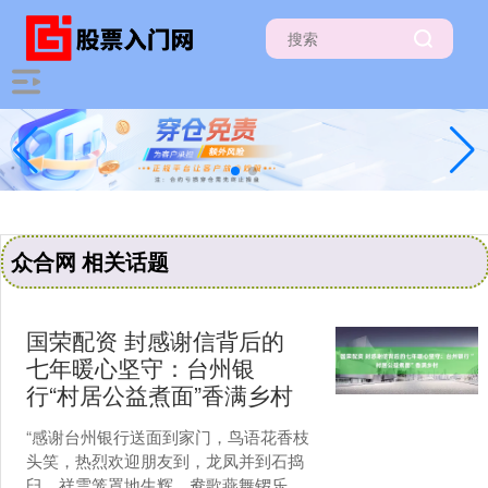
众合网 相关话题
国荣配资 封感谢信背后的
七年暖心坚守：台州银
行“村居公益煮面”香满乡村
“感谢台州银行送面到家门，鸟语花香枝
头笑，热烈欢迎朋友到，龙凤并到石捣
臼，祥雲笼罩地生辉，鸯歌燕舞锣乐