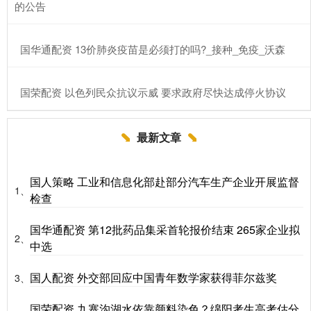
的公告
​国华通配资 13价肺炎疫苗是必须打的吗?_接种_免疫_沃森
​国荣配资 以色列民众抗议示威 要求政府尽快达成停火协议
最新文章
国人策略 工业和信息化部赴部分汽车生产企业开展监督
1、
检查
国华通配资 第12批药品集采首轮报价结束 265家企业拟
2、
中选
国人配资 外交部回应中国青年数学家获得菲尔兹奖
3、
国荣配资 九寨沟湖水依靠颜料染色？绵阳考生高考估分