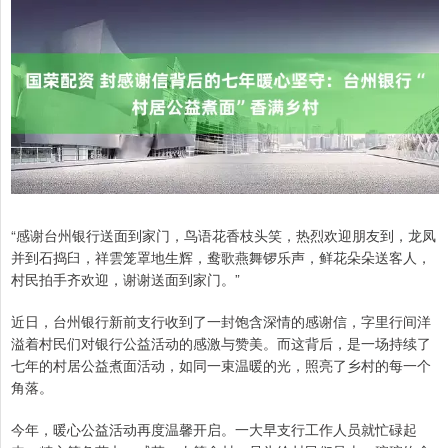
“感谢台州银行送面到家门，鸟语花香枝头笑，热烈欢迎朋友到，龙凤
并到石捣臼，祥雲笼罩地生辉，鸯歌燕舞锣乐声，鲜花朵朵送客人，
村民拍手齐欢迎，谢谢送面到家门。”
近日，台州银行新前支行收到了一封饱含深情的感谢信，字里行间洋
溢着村民们对银行公益活动的感激与赞美。而这背后，是一场持续了
七年的村居公益煮面活动，如同一束温暖的光，照亮了乡村的每一个
角落。
今年，暖心公益活动再度温馨开启。一大早支行工作人员就忙碌起