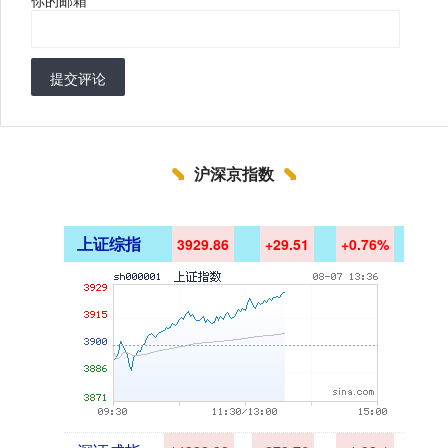
你的邮箱
*
提交评论
沪深京指数
上证综指
3929.86
+29.51
+0.76%