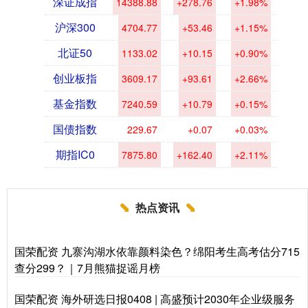
深证成指
14388.88
+278.76
+1.98%
沪深300
4704.77
+53.46
+1.15%
北证50
1133.02
+10.15
+0.90%
创业板指
3609.17
+93.61
+2.66%
基金指数
7240.59
+10.79
+0.15%
国债指数
229.67
+0.07
+0.03%
期指IC0
7875.80
+162.40
+2.11%
热点资讯
国荣配资 九寨沟湖水依靠颜料染色？绵阳考生高考估分715
查分299？｜7月熊猫捉谣月榜
国荣配资 海外研选日报0408 | 高盛预计2030年企业级服务