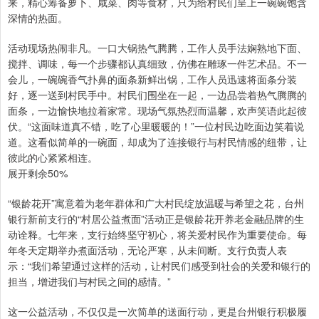
来，精心筹备萝卜、咸菜、肉等食材，只为给村民们呈上一碗碗饱含
深情的热面。
活动现场热闹非凡。一口大锅热气腾腾，工作人员手法娴熟地下面、
搅拌、调味，每一个步骤都认真细致，仿佛在雕琢一件艺术品。不一
会儿，一碗碗香气扑鼻的面条新鲜出锅，工作人员迅速将面条分装
好，逐一送到村民手中。村民们围坐在一起，一边品尝着热气腾腾的
面条，一边愉快地拉着家常。现场气氛热烈而温馨，欢声笑语此起彼
伏。“这面味道真不错，吃了心里暖暖的！”一位村民边吃面边笑着说
道。这看似简单的一碗面，却成为了连接银行与村民情感的纽带，让
彼此的心紧紧相连。
展开剩余50%
“银龄花开”寓意着为老年群体和广大村民绽放温暖与希望之花，台州
银行新前支行的“村居公益煮面”活动正是银龄花开养老金融品牌的生
动诠释。七年来，支行始终坚守初心，将关爱村民作为重要使命。每
年冬天定期举办煮面活动，无论严寒，从未间断。支行负责人表
示：“我们希望通过这样的活动，让村民们感受到社会的关爱和银行的
担当，增进我们与村民之间的感情。”
这一公益活动，不仅仅是一次简单的送面行动，更是台州银行积极履