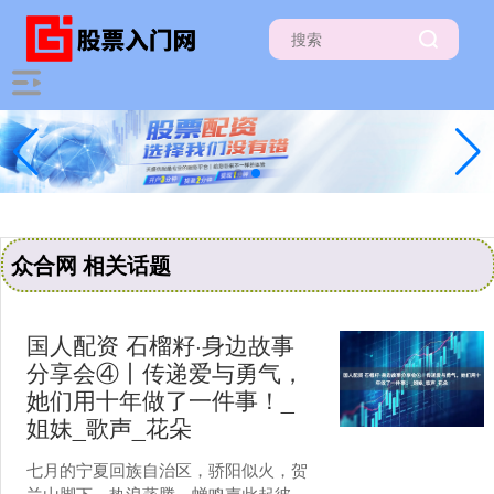
众合网 相关话题
国人配资 石榴籽·身边故事
分享会④丨传递爱与勇气，
她们用十年做了一件事！_
姐妹_歌声_花朵
七月的宁夏回族自治区，骄阳似火，贺
兰山脚下，热浪蒸腾，蝉鸣声此起彼