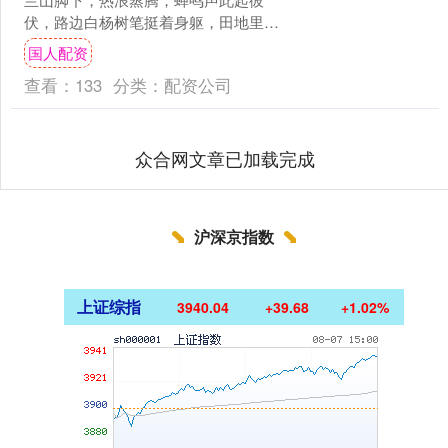
伏，路边白杨树笔挺着身躯，田地里的
春小麦即将成熟，随处可见的马鞭草开
国人配资
出了蓝紫色花朵，散发着淡雅....
查看：
133
分类：
配资公司
众合网文章已加载完成
沪深京指数
上证综指
3940.04
+39.68
+1.02%