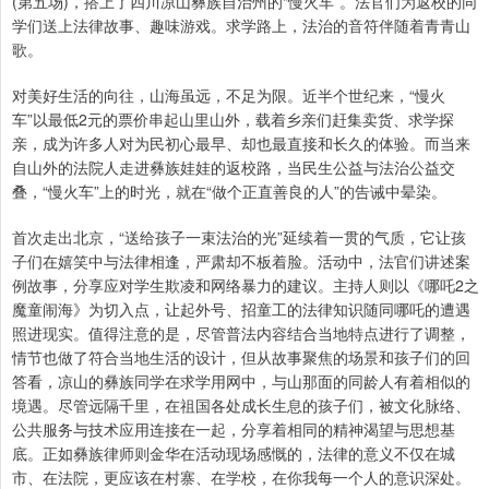
(第五场)，搭上了四川凉山彝族自治州的“慢火车”。法官们为返校的同
学们送上法律故事、趣味游戏。求学路上，法治的音符伴随着青青山
歌。
对美好生活的向往，山海虽远，不足为限。近半个世纪来，“慢火
车”以最低2元的票价串起山里山外，载着乡亲们赶集卖货、求学探
亲，成为许多人对为民初心最早、却也最直接和长久的体验。而当来
自山外的法院人走进彝族娃娃的返校路，当民生公益与法治公益交
叠，“慢火车”上的时光，就在“做个正直善良的人”的告诫中晕染。
首次走出北京，“送给孩子一束法治的光”延续着一贯的气质，它让孩
子们在嬉笑中与法律相逢，严肃却不板着脸。活动中，法官们讲述案
例故事，分享应对学生欺凌和网络暴力的建议。主持人则以《哪吒2之
魔童闹海》为切入点，让起外号、招童工的法律知识随同哪吒的遭遇
照进现实。值得注意的是，尽管普法内容结合当地特点进行了调整，
情节也做了符合当地生活的设计，但从故事聚焦的场景和孩子们的回
答看，凉山的彝族同学在求学用网中，与山那面的同龄人有着相似的
境遇。尽管远隔千里，在祖国各处成长生息的孩子们，被文化脉络、
公共服务与技术应用连接在一起，分享着相同的精神渴望与思想基
底。正如彝族律师则金华在活动现场感慨的，法律的意义不仅在城
市、在法院，更应该在村寨、在学校，在你我每一个人的意识深处。