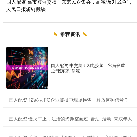
国人配资 高市被催交权！东京民众集会，高喊“反对战争”，
人民日报斩钉截铁
推荐资讯
国人配资 中交集团闪电换帅：宋海良重
返“老东家”掌舵
​国人配资 12家拟IPO企业被抽中现场检查，释放何种信号？
​国人配资 慢火车上，法治的光穿空而过_普法_活动_未成年人