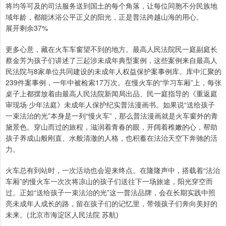
将均等可及的司法服务送到国土的每个角落，让每位同胞不分民族地
域年龄，都能沐浴公平正义的阳光，正是普法跨越山海的用心。
展开剩余37%
更多心意，藏在火车车窗望不到的地方。最高人民法院民一庭副庭长
蔡金芳为孩子们讲述了三起涉未成年典型案例，这些案例来自最高人
民法院与8家单位共同建设的未成年人权益保护案事例库。库中汇聚的
239件案事例，一年中被检索17万次。在慢火车的“学习车厢”上，每张
桌子上都摆放着由最高人民法院新闻局出品、民一庭指导的《重返庭
审现场·少年法庭》未成年人保护纪实普法漫画书。如果说“送给孩子
一束法治的光”本身是一列“慢火车”，那么普法漫画就是火车窗外的青
黛景色。穿山而过的旅程，滋润着青春的眼，开阔着稚嫩的心，帮助
孩子养成山般刚直、水般清澈的人格，也积蓄在法治天空下奔驰的活
力。
火车总有到站时，一次活动也会迎来终点。在隆隆声中，搭载着“法治
车厢”的慢火车一次次将凉山的孩子们送往下一场旅途，阳光穿空而
过。正如“送给孩子一束法治的光”这一普法品牌，会在长期实践中照
亮未成年人成长的路，留在孩子们的记忆里，带领孩子们奔向美好的
未来。(北京市海淀区人民法院 苏航)