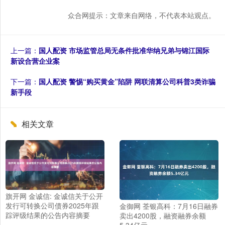
众合网提示：文章来自网络，不代表本站观点。
上一篇：
国人配资 市场监管总局无条件批准华纳兄弟与锦江国际
新设合营企业案
下一篇：
国人配资 警惕“购买黄金”陷阱 网联清算公司科普3类诈骗
新手段
相关文章
旗开网 金诚信: 金诚信关于公开
发行可转换公司债券2025年跟
金御网 荃银高科：7月16日融券
踪评级结果的公告内容摘要
卖出4200股，融资融券余额
5.34亿元