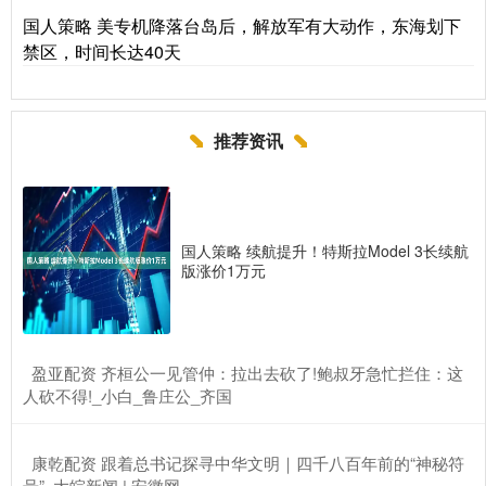
国人策略 美专机降落台岛后，解放军有大动作，东海划下
禁区，时间长达40天
推荐资讯
国人策略 续航提升！特斯拉Model 3长续航
版涨价1万元
​盈亚配资 齐桓公一见管仲：拉出去砍了!鲍叔牙急忙拦住：这
人砍不得!_小白_鲁庄公_齐国
​康乾配资 跟着总书记探寻中华文明｜四千八百年前的“神秘符
号”_大皖新闻 | 安徽网