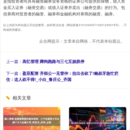
是指投资者向具有融资融券业务资格的证券公司提供担保物，借入资
金买入证券（融资交易）或借入证券并卖出（融券交易）的行为。包
括券商对投资者的融资、融券和金融机构对券商的融资、融券。
以上内容为本站据公开信息整理，由AI算法生成（网信算备310104345710301240019号），不
构成投资建议。
众合网提示：文章来自网络，不代表本站观点。
上一篇：
高忆管理 蹲狗跑路与三七互娱跌停
下一篇：
盈亚配资 齐桓公一见管仲：拉出去砍了!鲍叔牙急忙拦
住：这人砍不得!_小白_鲁庄公_齐国
相关文章