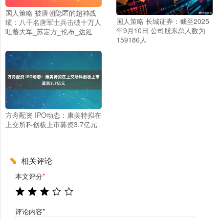
国人策略 被唐朝隐匿的超神战
国人策略 长城证券：截至2025
绩：八千名唐军士兵击破十万人
年9月10日 公司股东总人数为
吐蕃大军_苏定方_伦布_达延
159186人
方舟配资 IPO动态：康美特拟在
上交所科创板上市募资3.7亿元
相关评论
本文评分
*
评论内容
*