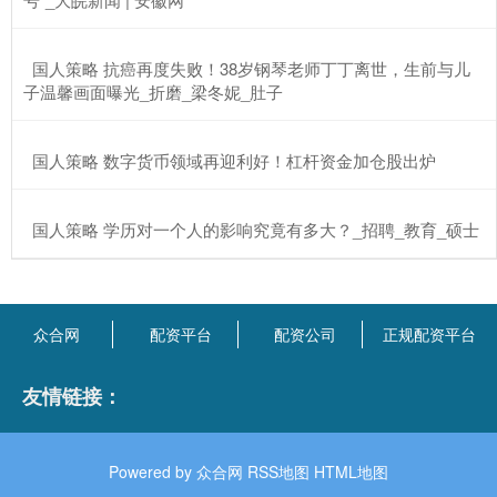
​国人策略 抗癌再度失败！38岁钢琴老师丁丁离世，生前与儿
子温馨画面曝光_折磨_梁冬妮_肚子
​国人策略 数字货币领域再迎利好！杠杆资金加仓股出炉
​国人策略 学历对一个人的影响究竟有多大？_招聘_教育_硕士
众合网
配资平台
配资公司
正规配资平台
友情链接：
Powered by
众合网
RSS地图
HTML地图